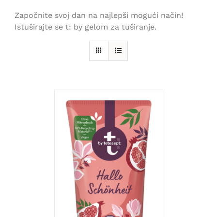
Započnite svoj dan na najlepši mogući način!
Istuširajte se t: by gelom za tuširanje.